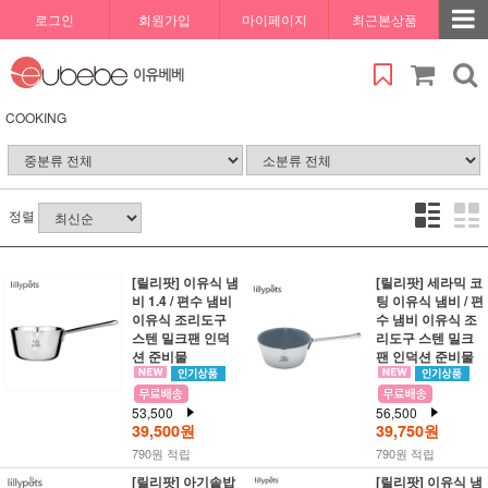
로그인
회원가입
마이페이지
최근본상품
COOKING
정렬
[릴리팟] 이유식 냄
[릴리팟] 세라믹 코
비 1.4 / 편수 냄비
팅 이유식 냄비 / 편
이유식 조리도구
수 냄비 이유식 조
스텐 밀크팬 인덕
리도구 스텐 밀크
션 준비물
팬 인덕션 준비물
53,500
56,500
39,500원
39,750원
790원 적립
790원 적립
[릴리팟] 아기솥밥
[릴리팟] 이유식 냄