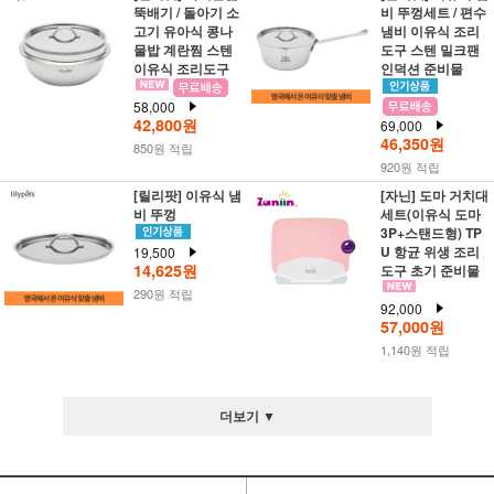
뚝배기 / 돌아기 소
비 뚜껑세트 / 편수
고기 유아식 콩나
냄비 이유식 조리
물밥 계란찜 스텐
도구 스텐 밀크팬
이유식 조리도구
인덕션 준비물
58,000
42,800원
69,000
46,350원
850원 적립
920원 적립
[릴리팟] 이유식 냄
[자닌] 도마 거치대
비 뚜껑
세트(이유식 도마
3P+스탠드형) TP
U 항균 위생 조리
19,500
14,625원
도구 초기 준비물
290원 적립
92,000
57,000원
1,140원 적립
더보기 ▼