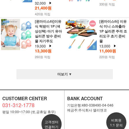
32,000
330원 적립
21,400원
420원 적립
[윈마이스터]이유
[윈마이스터] 이유
식 턱받이 1P (색
식 미니 스파츌라
상선택) 아기 유아
1P 실리콘 주걱 조
실리콘 방수 준비
리도구 초기 준비
물 자기주도
물
19,000
13,000
13,300원
11,000원
260원 적립
220원 적립
더보기 ▼
CUSTOMER CENTER
BANK ACCOUNT
031-312-1778
기업은행:480-038490-04-046
예금주:주식회사 앨리앤코
평일 10:00~17:00 (토,공휴일 휴무)
비회원
고객센터
1:1 문의
연결하기