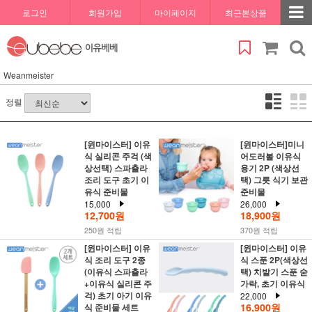
로그인
회원가입
마이페이지
최근본상품
Weanmeister
정렬
[윈마이스터] 이유
[윈마이스터]미니
식 실리콘 주걱 (색
어도러볼 이유식
상선택) 스파츌라
용기 2P (색상선
조리 도구 초기 이
택) 그릇 식기 보관
유식 준비물
준비물
15,000
26,000
12,700원
18,900원
250원 적립
370원 적립
[윈마이스터] 이유
[윈마이스터] 이유
식 조리 도구 2종
식 스푼 2P(색상선
(이유식 스파츌라
택) 치발기 스푼 숟
+이유식 실리콘 주
가락, 초기 이유식
걱) 초기 아기 이유
22,000
16,900원
식 준비물 세트