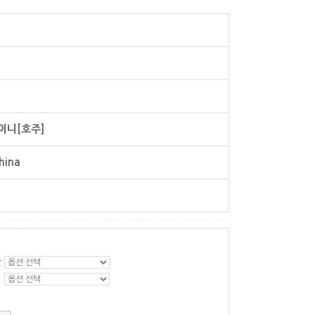
이니[호주]
hina
판