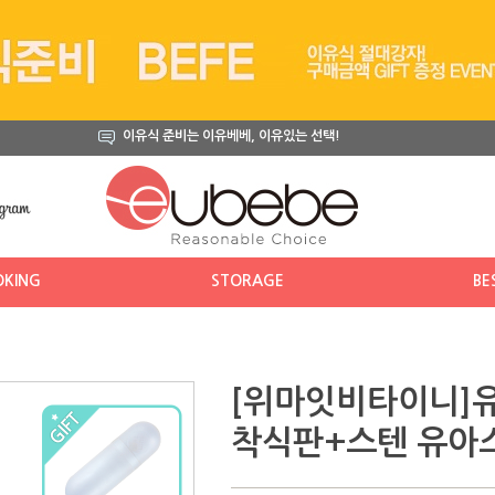
이유식 준비는 이유베베, 이유있는 선택!
KING
STORAGE
BE
[위마잇비타이니]유
착식판+스텐 유아