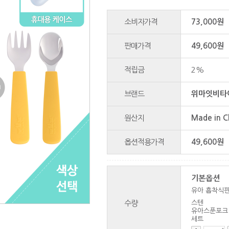
소비자가격
73,000원
판매가격
49,600원
적립금
2%
브랜드
위마잇비타
원산지
Made in C
옵션적용가격
49,600
원
기본옵션
유아 흡착식
스텐
수량
유아스푼포크
세트