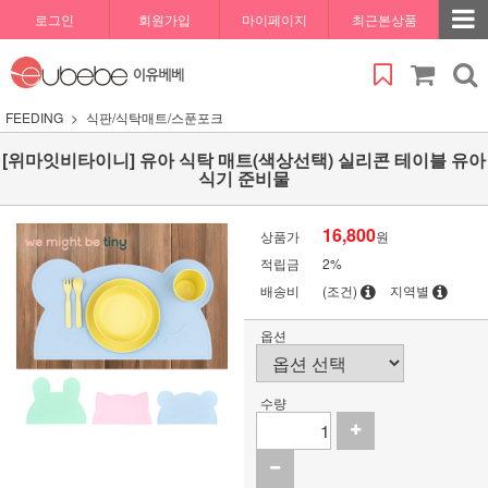
로그인
회원가입
마이페이지
최근본상품
FEEDING
식판/식탁매트/스푼포크
[위마잇비타이니] 유아 식탁 매트(색상선택) 실리콘 테이블 유아
식기 준비물
16,800
상품가
원
적립금
2%
배송비
(조건)
지역별
옵션
수량