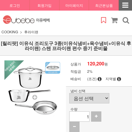
로그인
회원가입
마이페이지
최근본상품
COOKING
후라이팬
[릴리팟] 이유식 조리도구 3종(이유식냄비+육수냄비+이유식 후
라이팬) 스텐 프라이팬 편수 중기 준비물
120,200
상품가
원
적립금
2%
배송비
(조건)
지역별
냄비 선택
수량