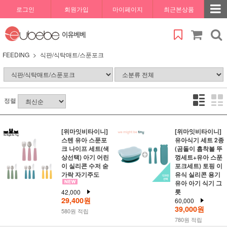
로그인
회원가입
마이페이지
최근본상품
FEEDING
식판/식탁매트/스푼포크
정렬
[위마잇비타이니]
[위마잇비타이니]
스텐 유아 스푼포
유아식기 세트 2종
크 나이프 세트(색
(곰돌이 흡착볼 뚜
상선택) 아기 어린
껑세트+유아 스푼
이 실리콘 수저 숟
포크세트) 토핑 이
가락 자기주도
유식 실리콘 용기
유아 아기 식기 그
릇
42,000
29,400원
60,000
39,000원
580원 적립
780원 적립