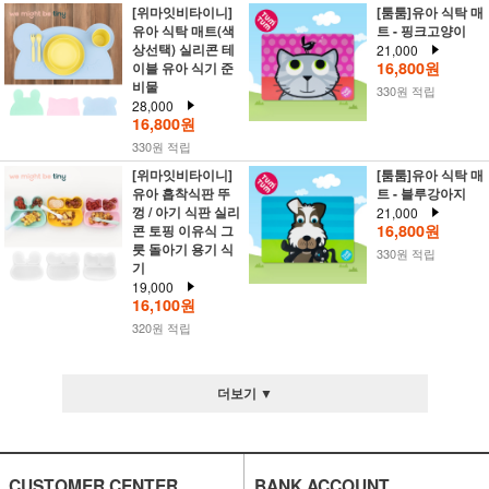
[위마잇비타이니]
[툼툼]유아 식탁 매
유아 식탁 매트(색
트 - 핑크고양이
상선택) 실리콘 테
21,000
16,800원
이블 유아 식기 준
비물
330원 적립
28,000
16,800원
330원 적립
[위마잇비타이니]
[툼툼]유아 식탁 매
유아 흡착식판 뚜
트 - 블루강아지
껑 / 아기 식판 실리
21,000
16,800원
콘 토핑 이유식 그
릇 돌아기 용기 식
330원 적립
기
19,000
16,100원
320원 적립
더보기 ▼
CUSTOMER CENTER
BANK ACCOUNT